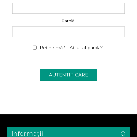
Parolă:
Reține-mă?
Ați uitat parola?
Informații