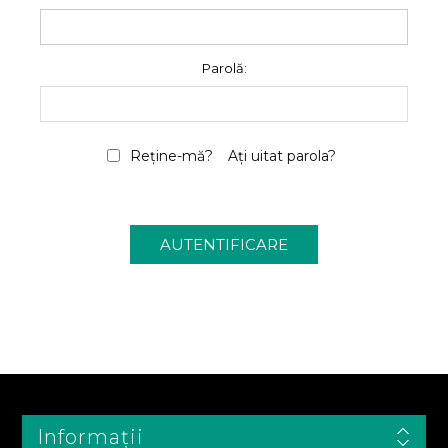
Parolă:
Reține-mă?
Ați uitat parola?
Informații