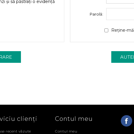
nzi și să păstrați o evidență
Parolă:
Reține-mă
viciu clienți
Contul meu
se recent văzute
Contul meu