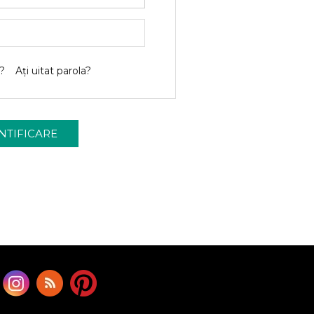
?
Ați uitat parola?