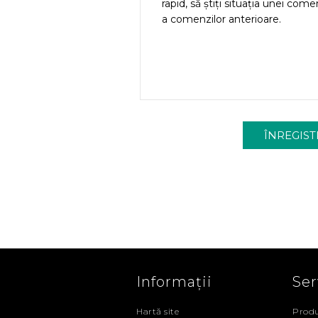
rapid, să știți situația unei come
a comenzilor anterioare.
Informații
Ser
Hartă site
Produ