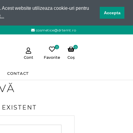
e. Acest website utilizeaza cookie-uri pentru
Accepta
...
cosmetice@drtemt.ro
0
0
Cont
Favorite
Coș
CONTACT
-VĂ
 EXISTENT