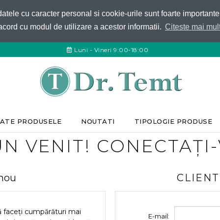
 datele cu caracter personal si cookie-urile sunt foarte important
acord cu modul de utilizare a acestor informatii.
Citeste mai mult
Luni - Vineri 9:00-18:00
ATE PRODUSELE
NOUTATI
TIPOLOGIE PRODUSE
N VENIT! CONECTAȚI
 nou
CLIENT
ă faceți cumpărături mai
E-mail: