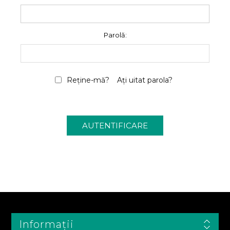
Parolă:
Reține-mă?
Ați uitat parola?
Informații