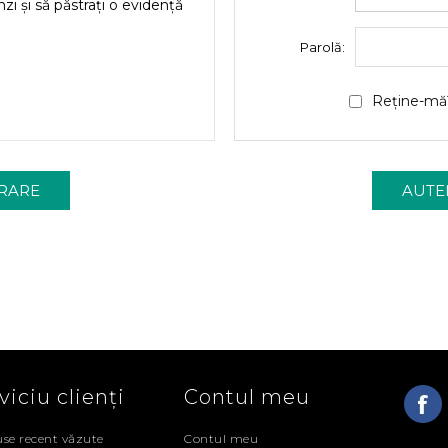
nzi și să păstrați o evidență
Parolă:
Reține-mă
viciu clienți
Contul meu
se recent văzute
Contul meu