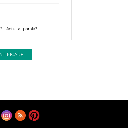
?
Ați uitat parola?