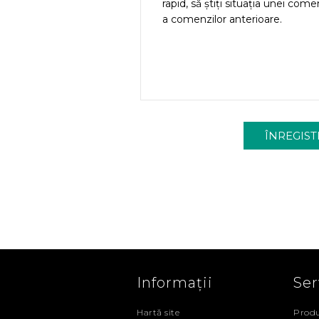
rapid, să știți situația unei come
a comenzilor anterioare.
Informații
Ser
Hartă site
Produ