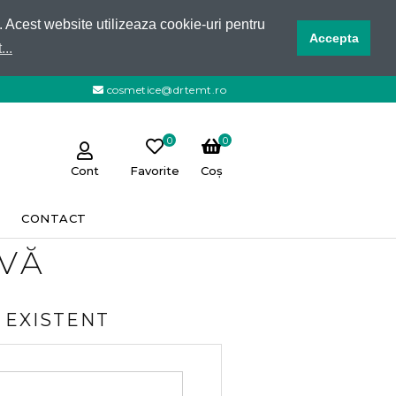
e. Acest website utilizeaza cookie-uri pentru
Accepta
...
cosmetice@drtemt.ro
0
0
Cont
Favorite
Coș
CONTACT
-VĂ
 EXISTENT