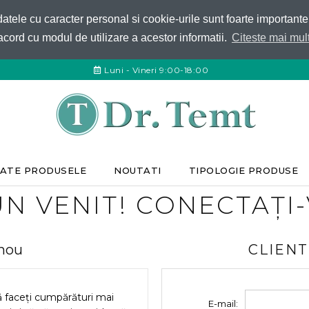
 datele cu caracter personal si cookie-urile sunt foarte important
acord cu modul de utilizare a acestor informatii.
Citeste mai mult
Luni - Vineri 9:00-18:00
ATE PRODUSELE
NOUTATI
TIPOLOGIE PRODUSE
N VENIT! CONECTAȚI
 nou
CLIENT
ă faceți cumpărături mai
E-mail: