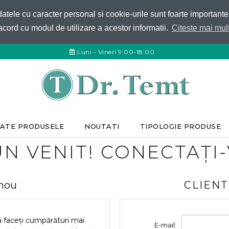
 datele cu caracter personal si cookie-urile sunt foarte important
acord cu modul de utilizare a acestor informatii.
Citeste mai mult
Luni - Vineri 9:00-18:00
ATE PRODUSELE
NOUTATI
TIPOLOGIE PRODUSE
N VENIT! CONECTAȚI
 nou
CLIENT
ă faceți cumpărături mai
E-mail: