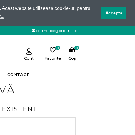
e. Acest website utilizeaza cookie-uri pentru
Accepta
...
cosmetice@drtemt.ro
0
0
Cont
Favorite
Coș
CONTACT
-VĂ
 EXISTENT