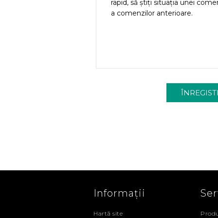
rapid, să știți situația unei come
a comenzilor anterioare.
Informații
Ser
Hartă site
Produ