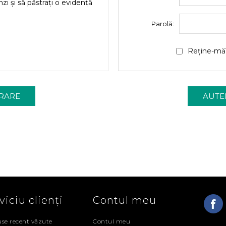
nzi și să păstrați o evidență
Parolă:
Reține-mă
viciu clienți
Contul meu
se recent văzute
Contul meu