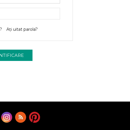
?
Ați uitat parola?